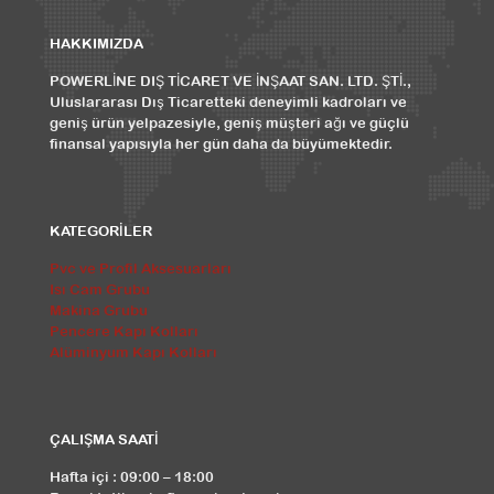
HAKKIMIZDA
POWERLİNE DIŞ TİCARET VE İNŞAAT SAN. LTD. ŞTİ.,
Uluslararası Dış Ticaretteki deneyimli kadroları ve
geniş ürün yelpazesiyle, geniş müşteri ağı ve güçlü
finansal yapısıyla her gün daha da büyümektedir.
KATEGORİLER
Pvc ve Profil Aksesuarları
Isı Cam Grubu
Makina Grubu
Pencere Kapı Kolları
Alüminyum Kapı Kolları
ÇALIŞMA SAATİ
Hafta içi : 09:00 – 18:00