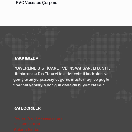
PVC Vasistas Çarpma
HAKKIMIZDA
POWERLİNE DIŞ TİCARET VE İNŞAAT SAN. LTD. ŞTİ.,
Uluslararası Dış Ticaretteki deneyimli kadroları ve
geniş ürün yelpazesiyle, geniş müşteri ağı ve güçlü
finansal yapısıyla her gün daha da büyümektedir.
KATEGORİLER
Pvc ve Profil Aksesuarları
Isı Cam Grubu
Makina Grubu