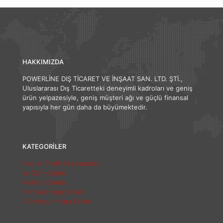
HAKKIMIZDA
POWERLİNE DIŞ TİCARET VE İNŞAAT SAN. LTD. ŞTİ.,
Uluslararası Dış Ticaretteki deneyimli kadroları ve geniş
ürün yelpazesiyle, geniş müşteri ağı ve güçlü finansal
yapısıyla her gün daha da büyümektedir.
KATEGORİLER
Pvc ve Profil Aksesuarları
Isı Cam Grubu
Makina Grubu
Pencere Kapı Kolları
Alüminyum Kapı Kolları