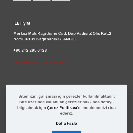
İLEİTŞİM
Merkez Mah.Kağıthane Cad. Dap Vadisi Z Ofis Kat:2
No:180-181 Kağıthane/İSTANBUL
+90 212 295 0128
admin@powerlinegrup.com
Sitemizin, çalışması için çerezler kullanılmaktadır.
Site üzerinde kullanılan çerezler hakkında detaylı
bilgi almak için
Çerez Politikası
'nı incelemenizi rica
ederiz.
© Powerline Grup | Tüm Hakları Saklıdır | Tasarım
KEYA
Daha Fazla