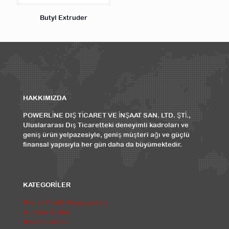
Butyl Extruder
HAKKIMIZDA
POWERLİNE DIŞ TİCARET VE İNŞAAT SAN. LTD. ŞTİ.,
Uluslararası Dış Ticaretteki deneyimli kadroları ve
geniş ürün yelpazesiyle, geniş müşteri ağı ve güçlü
finansal yapısıyla her gün daha da büyümektedir.
KATEGORİLER
Pvc ve Profil Aksesuarları
Isı Cam Grubu
Makina Grubu