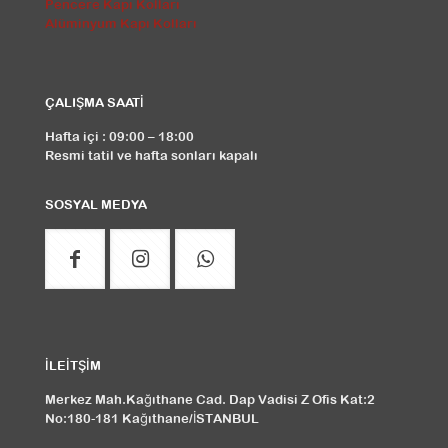
Pencere Kapı Kolları
Alüminyum Kapı Kolları
ÇALIŞMA SAATİ
Hafta içi : 09:00 – 18:00
Resmi tatil ve hafta sonları kapalı
SOSYAL MEDYA
İLEİTŞİM
Merkez Mah.Kağıthane Cad. Dap Vadisi Z Ofis Kat:2
No:180-181 Kağıthane/İSTANBUL