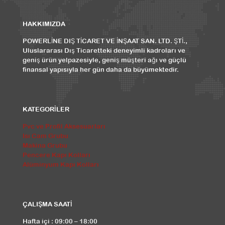
HAKKIMIZDA
POWERLİNE DIŞ TİCARET VE İNŞAAT SAN. LTD. ŞTİ.,
Uluslararası Dış Ticaretteki deneyimli kadroları ve
geniş ürün yelpazesiyle, geniş müşteri ağı ve güçlü
finansal yapısıyla her gün daha da büyümektedir.
KATEGORİLER
Pvc ve Profil Aksesuarları
Isı Cam Grubu
Makina Grubu
Pencere Kapı Kolları
Alüminyum Kapı Kolları
ÇALIŞMA SAATİ
Hafta içi : 09:00 – 18:00