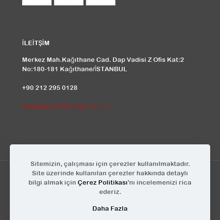
İLEİTŞİM
Merkez Mah.Kağıthane Cad. Dap Vadisi Z Ofis Kat:2
No:180-181 Kağıthane/İSTANBUL
+90 212 295 0128
admin@powerlinegrup.com
Sitemizin, çalışması için çerezler kullanılmaktadır.
Site üzerinde kullanılan çerezler hakkında detaylı
bilgi almak için
Çerez Politikası
'nı incelemenizi rica
ederiz.
© Powerline Grup | Tüm Hakları Saklıdır | Tasarım
KEYA
Daha Fazla