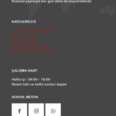
finansal yapısıyla her gün daha da büyümektedir.
KATEGORİLER
Pvc ve Profil Aksesuarları
Isı Cam Grubu
Makina Grubu
Pencere Kapı Kolları
Alüminyum Kapı Kolları
ÇALIŞMA SAATİ
Hafta içi : 09:00 – 18:00
Resmi tatil ve hafta sonları kapalı
SOSYAL MEDYA