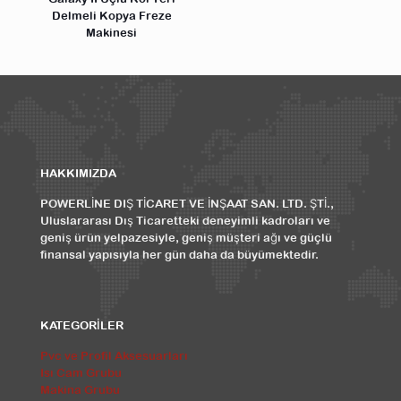
Delmeli Kopya Freze
Makinesi
HAKKIMIZDA
POWERLİNE DIŞ TİCARET VE İNŞAAT SAN. LTD. ŞTİ.,
Uluslararası Dış Ticaretteki deneyimli kadroları ve
geniş ürün yelpazesiyle, geniş müşteri ağı ve güçlü
finansal yapısıyla her gün daha da büyümektedir.
KATEGORİLER
Pvc ve Profil Aksesuarları
Isı Cam Grubu
Makina Grubu