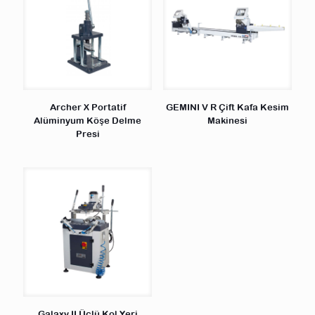
Archer X Portatif
GEMINI V R Çift Kafa Kesim
Alüminyum Köşe Delme
Makinesi
Presi
Galaxy II Üçlü Kol Yeri