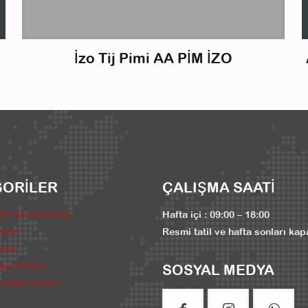
İzo Tij Pimi AA PİM İZO
GORİLER
ÇALIŞMA SAATİ
fil Aksesuarları
Hafta içi : 09:00 – 18:00
rubu
Resmi tatil ve hafta sonları kap
rubu
pı Kolları
SOSYAL MEDYA
 Kapı Kolları