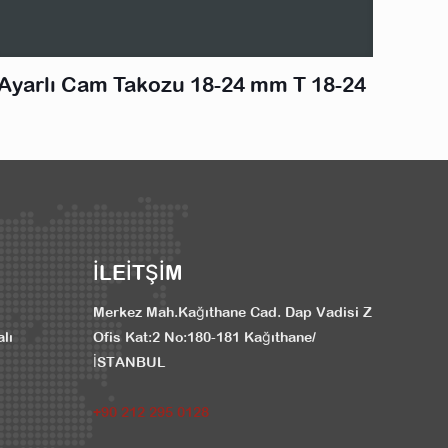
Ayarlı Cam Takozu 18-24 mm T 18-24
İLEİTŞİM
Merkez Mah.Kağıthane Cad. Dap Vadisi Z
alı
Ofis Kat:2 No:180-181 Kağıthane/
İSTANBUL
+90 212 295 0128