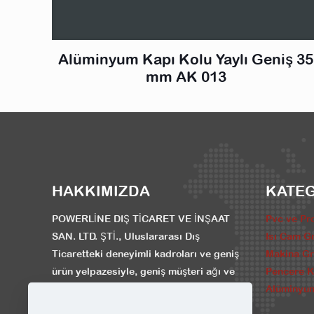
Alüminyum Kapı Kolu Yaylı Geniş 35
mm AK 013
HAKKIMIZDA
KATE
POWERLİNE DIŞ TİCARET VE İNŞAAT
Pvc ve Pro
SAN. LTD. ŞTİ., Uluslararası Dış
Isı Cam G
Ticaretteki deneyimli kadroları ve geniş
Makina G
ürün yelpazesiyle, geniş müşteri ağı ve
Pencere Ka
güçlü finansal yapısıyla her gün daha da
Alüminyum
büyümektedir.