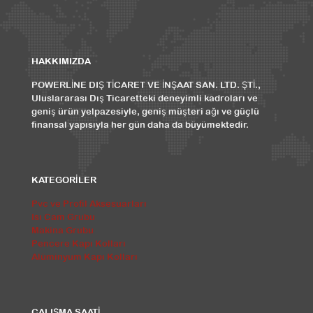
HAKKIMIZDA
POWERLİNE DIŞ TİCARET VE İNŞAAT SAN. LTD. ŞTİ.,
Uluslararası Dış Ticaretteki deneyimli kadroları ve
geniş ürün yelpazesiyle, geniş müşteri ağı ve güçlü
finansal yapısıyla her gün daha da büyümektedir.
KATEGORİLER
Pvc ve Profil Aksesuarları
Isı Cam Grubu
Makina Grubu
Pencere Kapı Kolları
Alüminyum Kapı Kolları
ÇALIŞMA SAATİ