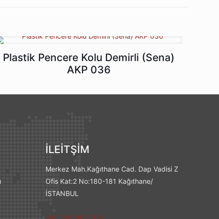
Plastik Pencere Kolu Demirli (Sena)
AKP 036
İLEİTŞİM
Merkez Mah.Kağıthane Cad. Dap Vadisi Z
ı
Ofis Kat:2 No:180-181 Kağıthane/
İSTANBUL
+90 212 295 0128