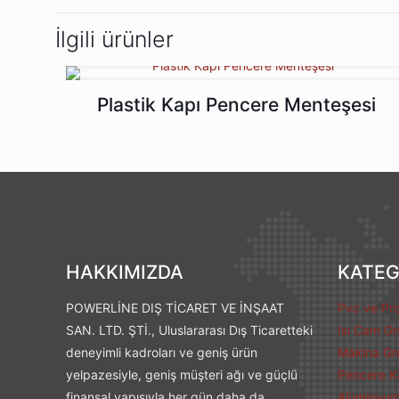
İlgili ürünler
Plastik Kapı Pencere Menteşesi
HAKKIMIZDA
KATEG
POWERLİNE DIŞ TİCARET VE İNŞAAT
Pvc ve Pro
SAN. LTD. ŞTİ., Uluslararası Dış Ticaretteki
Isı Cam G
deneyimli kadroları ve geniş ürün
Makina Gr
yelpazesiyle, geniş müşteri ağı ve güçlü
Pencere Ka
finansal yapısıyla her gün daha da
Alüminyum 