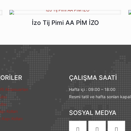
İzo Tij Pimi AA PİM İZO
ORİLER
ÇALIŞMA SAATİ
fil Aksesuarları
Hafta içi : 09:00 – 18:00
rubu
Resmi tatil ve hafta sonları kapal
ubu
pı Kolları
SOSYAL MEDYA
Kapı Kolları