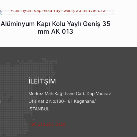
Alüminyum Kapı Kolu Yaylı Geniş 35
mm AK 013
İLEİTŞİM
Merkez Mah.Kağıthane Cad. Dap Vadisi Z
ı
Ofis Kat:2 No:180-181 Kağıthane/
İSTANBUL
+90 212 295 0128