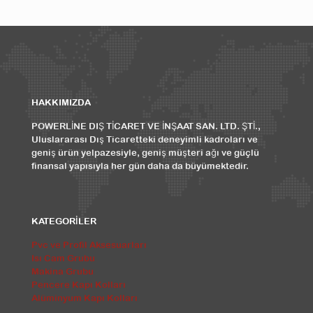
HAKKIMIZDA
POWERLİNE DIŞ TİCARET VE İNŞAAT SAN. LTD. ŞTİ.,
Uluslararası Dış Ticaretteki deneyimli kadroları ve
geniş ürün yelpazesiyle, geniş müşteri ağı ve güçlü
finansal yapısıyla her gün daha da büyümektedir.
KATEGORİLER
Pvc ve Profil Aksesuarları
Isı Cam Grubu
Makina Grubu
Pencere Kapı Kolları
Alüminyum Kapı Kolları