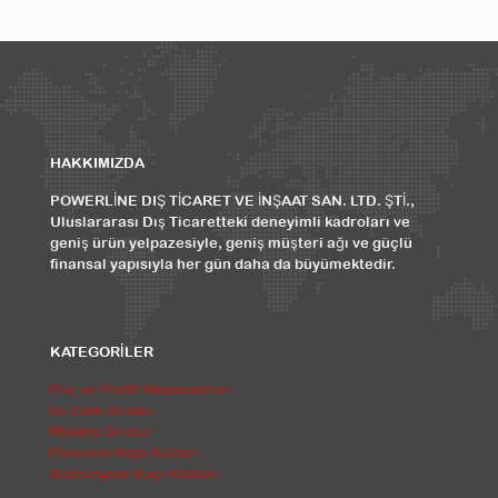
HAKKIMIZDA
POWERLİNE DIŞ TİCARET VE İNŞAAT SAN. LTD. ŞTİ.,
Uluslararası Dış Ticaretteki deneyimli kadroları ve
geniş ürün yelpazesiyle, geniş müşteri ağı ve güçlü
finansal yapısıyla her gün daha da büyümektedir.
KATEGORİLER
Pvc ve Profil Aksesuarları
Isı Cam Grubu
Makina Grubu
Pencere Kapı Kolları
Alüminyum Kapı Kolları