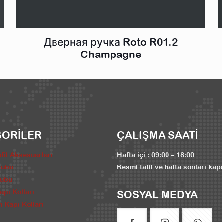
Дверная ручка Roto R01.2
Champagne
GORİLER
ÇALIŞMA SAATİ
fil Aksesuarları
Hafta içi : 09:00 – 18:00
rubu
Resmi tatil ve hafta sonları kap
rubu
pı Kolları
SOSYAL MEDYA
 Kapı Kolları