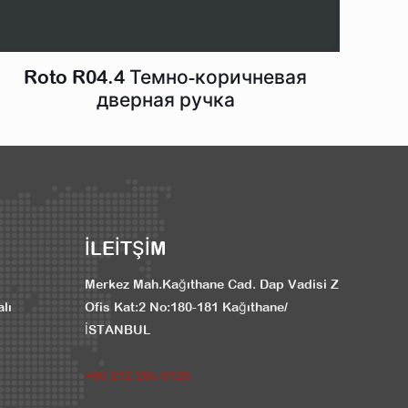
Roto R04.4 Темно-коричневая
дверная ручка
İLEİTŞİM
Merkez Mah.Kağıthane Cad. Dap Vadisi Z
alı
Ofis Kat:2 No:180-181 Kağıthane/
İSTANBUL
+90 212 295 0128