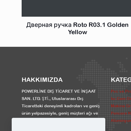
Дверная ручка Roto R03.1 Golden
Yellow
HAKKIMIZDA
KATE
POWERLİNE DIŞ TİCARET VE İNŞAAT
Pvc ve Pro
SAN. LTD. ŞTİ., Uluslararası Dış
Isı Cam G
Ticaretteki deneyimli kadroları ve geniş
Makina G
ürün yelpazesiyle, geniş müşteri ağı ve
Pencere Ka
güçlü finansal yapısıyla her gün daha da
Alüminyum
büyümektedir.