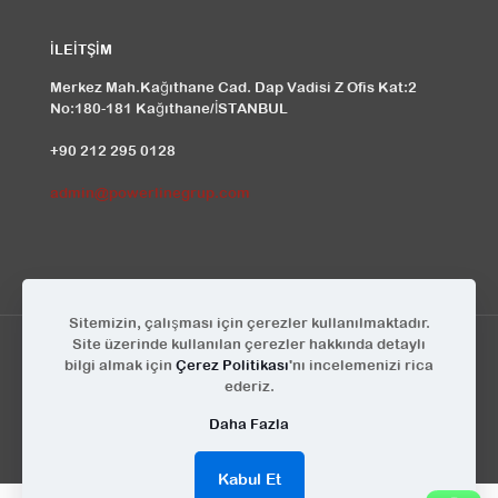
İLEİTŞİM
Merkez Mah.Kağıthane Cad. Dap Vadisi Z Ofis Kat:2
No:180-181 Kağıthane/İSTANBUL
+90 212 295 0128
admin@powerlinegrup.com
Sitemizin, çalışması için çerezler kullanılmaktadır.
Site üzerinde kullanılan çerezler hakkında detaylı
bilgi almak için
Çerez Politikası
'nı incelemenizi rica
ederiz.
© Powerline Grup | Tüm Hakları Saklıdır | Tasarım
KEYA
Daha Fazla
Kabul Et