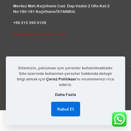
Merkez Mah.Kağıthane Cad. Dap Vadisi Z Ofis Kat:2
No:180-181 Kağıthane/İSTANBUL
+90 212 295 0128
admin@powerlinegrup.com
Sitemizin, çalışması için çerezler kullanılmaktadır.
Site üzerinde kullanılan çerezler hakkında detaylı
bilgi almak için
Çerez Politikası
'nı incelemenizi rica
ederiz.
© Powerline Grup | Tüm Hakları Saklıdır | Tasarım
KEYA
Daha Fazla
Kabul Et
English
(
İngilizce
)
Türkçe