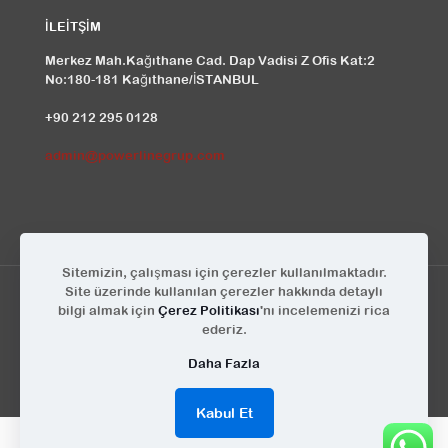
İLEİTŞİM
Merkez Mah.Kağıthane Cad. Dap Vadisi Z Ofis Kat:2
No:180-181 Kağıthane/İSTANBUL
+90 212 295 0128
admin@powerlinegrup.com
Sitemizin, çalışması için çerezler kullanılmaktadır.
Site üzerinde kullanılan çerezler hakkında detaylı
bilgi almak için
Çerez Politikası
'nı incelemenizi rica
ederiz.
© Powerline Grup | Tüm Hakları Saklıdır | Tasarım
KEYA
Daha Fazla
Kabul Et
English
(
İngilizce
)
Türkçe